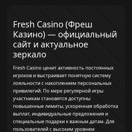
Fresh Casino (Фреш
Казино) — официальный
сайт и актуальное
зеркало
Fresh Casino ценит активность постоянных
игроков и выстраивает понятную систему
лояльности с накоплением персональных
привилегий. По мере регулярной игры
участникам становятся доступны
повышенные лимиты, ускоренная обработка
выплат, индивидуальные предложения и
специальные подарки к важным датам. Для
пользователей с высоким уровнем